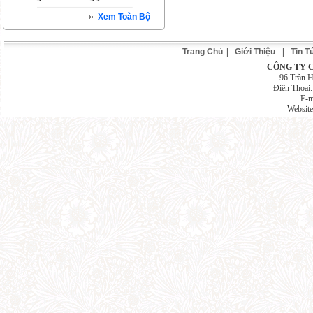
Xem Toàn Bộ
Trang Chủ
|
Giới Thiệu
|
Tin T
CÔNG TY 
96 Trần 
Điện Thoại
E-m
Websit