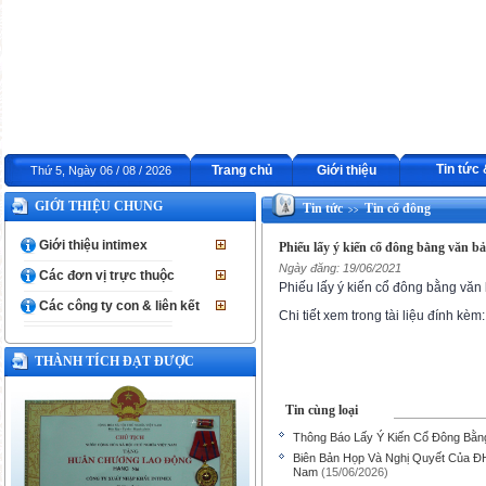
Tin tức
Trang chủ
Giới thiệu
Thứ 5, Ngày 06 / 08 / 2026
GIỚI THIỆU CHUNG
Tin tức
Tin cổ đông
>>
Giới thiệu intimex
Phiếu lấy ý kiến cổ đông bằng văn b
Ngày đăng: 19/06/2021
Các đơn vị trực thuộc
Phiếu lấy ý kiến cổ đông bằng văn
Các công ty con & liên kết
Chi tiết xem trong tài liệu đính kèm:
THÀNH TÍCH ĐẠT ĐƯỢC
Tin cùng loại
Thông Báo Lấy Ý Kiến Cổ Đông Bằn
Biên Bản Họp Và Nghị Quyết Của Đ
Nam
(15/06/2026)