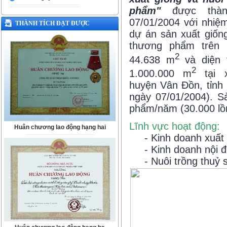
phẩm"
được thàn
07/01/2004 với nhiệ
THÀNH TÍCH ĐẠT ĐƯỢC
dự án sản xuất giốn
thương phẩm trên d
2
44.638 m
và diện 
2
1.000.000 m
tại 
huyện Vân Đồn, tỉnh
ngày 07/01/2004). S
phẩm/năm (30.000 lồn
Lĩnh vực hoạt động:
Huân chương lao động hạng hai
- Kinh doanh xuất 
- Kinh doanh nội đị
- Nuôi trồng thuỷ s