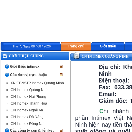
Trang chủ
Giới thiệu
Thứ 7, Ngày 08 / 08 / 2026
GIỚI THIỆU CHUNG
CN INTIMEX QUẢNG NINH
Địa chỉ: Kh
Giới thiệu intimex
Ninh
Các đơn vị trực thuộc
Điện thoại:
XN CBNSTP Intimex Quang Minh
Fax: 033.3
CN Intimex Quảng Ninh
Email:
CN Intimex Hải Phòng
Giám đốc: 
CN Intimex Thanh Hoá
C
hi nhánh
CN Intimex Nghệ An
phần Intimex Việt 
CN Intimex Đà Nẵng
Ninh hiện nay tiền th
CN Intimex Đồng Nai
xuất giống và nuôi
Các công ty con & liên kết