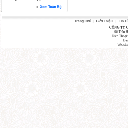
Xem Toàn Bộ
Trang Chủ
|
Giới Thiệu
|
Tin T
CÔNG TY 
96 Trần 
Điện Thoại
E-m
Websit