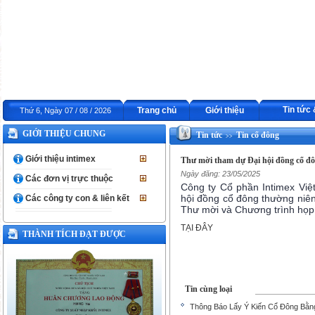
Tin tức
Trang chủ
Giới thiệu
Thứ 6, Ngày 07 / 08 / 2026
GIỚI THIỆU CHUNG
Tin tức
Tin cổ đông
>>
Giới thiệu intimex
Thư mời tham dự Đại hội đồng cổ đ
Ngày đăng: 23/05/2025
Các đơn vị trực thuộc
Công ty Cổ phần Intimex Việ
hội đồng cổ đông thường niên
Các công ty con & liên kết
Thư mời và Chương trình họp t
TẠI ĐÂY
THÀNH TÍCH ĐẠT ĐƯỢC
Tin cùng loại
Thông Báo Lấy Ý Kiến Cổ Đông Bằn