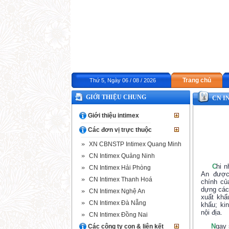
Trang chủ
Thứ 5, Ngày 06 / 08 / 2026
GIỚI THIỆU CHUNG
CN I
Giới thiệu intimex
Các đơn vị trực thuộc
XN CBNSTP Intimex Quang Minh
CN Intimex Quảng Ninh
C
hi n
CN Intimex Hải Phòng
An được
CN Intimex Thanh Hoá
chính củ
dựng các
CN Intimex Nghệ An
xuất khẩ
CN Intimex Đà Nẵng
khẩu; ki
nội địa.
CN Intimex Đồng Nai
N
gay 
Các công ty con & liên kết