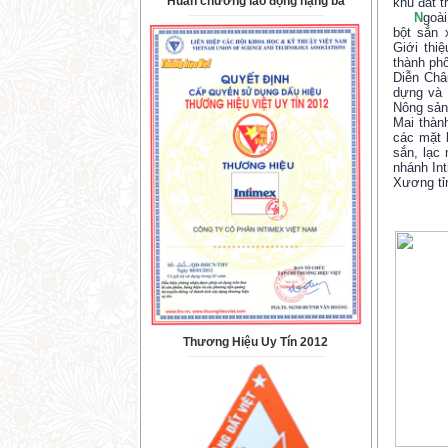
Huân chương lao động hạng ba
khu đất t
N
goài
bột sắn 
Giới thi
thành phố
Diễn Châ
dựng và 
Nông sản
Mai thàn
các mặt 
sắn, lạc 
nhánh Int
Xương tỉ
Thương Hiệu Uy Tín 2012