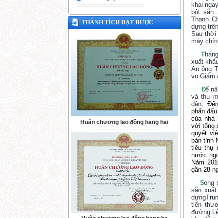
khai nga
bột sắn 
Thanh C
THÀNH TÍCH ĐẠT ĐƯỢC
dựng trên
Sau
thời
máy chín
T
háng
xuất khẩ
An ông 
vụ Giám 
Đ
ể nâ
và thu m
dân,
Đến 
phấn đấu
của nhà 
Huân chương lao động hạng hai
với tổng 
quyết vi
bàn tỉnh
tiêu thụ
nước ngo
Năm 2010
gần 28 n
S
ong 
sắn xuất 
dựngTru
tiến thư
đường Lê