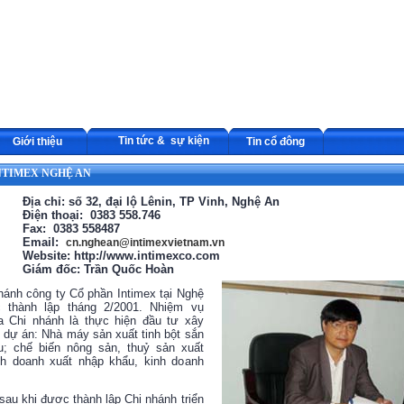
Tin tức & sự kiện
Giới thiệu
Tin cổ đông
NTIMEX NGHỆ AN
Địa chỉ:
số 32, đại lộ Lênin
, TP Vinh, Nghệ An
Điện thoại: 0383 558.746
Fax: 0383 558487
Email:
cn.nghean@intimexvietnam.vn
Website: http://www.intimexco.com
Giám đốc: Trần Quốc Hoàn
hánh công ty Cổ phần Intimex tại Nghệ
 thành lập tháng 2/2001. Nhiệm vụ
a Chi nhánh là thực hiện đầu tư xây
 dự án: Nhà máy sản xuất tinh bột sắn
u; chế biến nông sản, thuỷ sản xuất
nh doanh xuất nhập khẩu, kinh doanh
sau khi được thành lập Chi nhánh triển