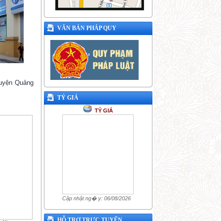
VĂN BẢN PHÁP QUY
 huyện Quảng
TỶ GIÁ
TỶ GIÁ
Cập nhật ng� y: 06/08/2026
HỖ TRỢ TRỰC TUYẾN