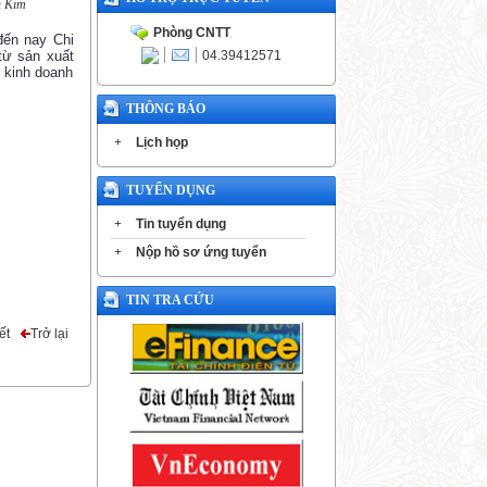
n Kim
Phòng CNTT
 đến nay Chi
04.39412571
từ sản xuất
c kinh doanh
THÔNG BÁO
+
Lịch họp
TUYỂN DỤNG
+
Tin tuyển dụng
+
Nộp hồ sơ ứng tuyển
TIN TRA CỨU
ết
Trở lại