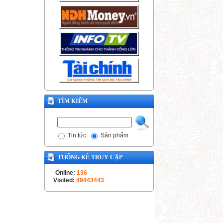
TÌM KIẾM
Tin tức
Sản phẩm
THỐNG KÊ TRUY CẬP
Online:
136
Visited:
49443443