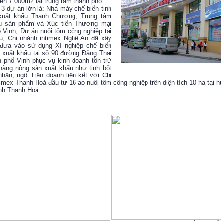
rên 7.000m2 tại trung tâm thành phố.
 3 dự án lớn là: Nhà máy chế biến tinh
xuất khẩu Thanh Chương, Trung tâm
ệu sản phẩm và Xúc tiến Thương mại
 Vinh; Dự án nuôi tôm công nghiệp tại
u, Chi nhánh intimex Nghệ An đã xây
đưa vào sử dụng Xí nghiệp chế biến
 xuất khẩu tại số 90 đường Đặng Thai
h phố Vinh phục vụ kinh doanh tồn trữ
hàng nông sản xuất khẩu như tinh bột
nhân, ngô. Liên doanh liên kết với Chi
imex Thanh Hoá đầu tư 16 ao nuôi tôm công nghiệp trên diện tích 10 ha tại
nh Thanh Hoá.