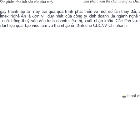
Sản phẩm tôm thẻ chân trắng tại Diễ
Sản phẩm tinh bột sắn của nhà máy
gày thành lập tới nay trải qua quá trình phát triển và một số lần thay đổi,
timex Nghệ An là đơn vị duy nhất của công ty kinh doanh đa ngành nghề 
 nuôi trồng thuỷ sản đến kinh doanh siêu thị, xuất nhập khẩu. Các lĩnh vự
lại hiệu quả, tạo việc làm và thu nhập ổn định cho CBCNV Chi nhánh.
In bài vi