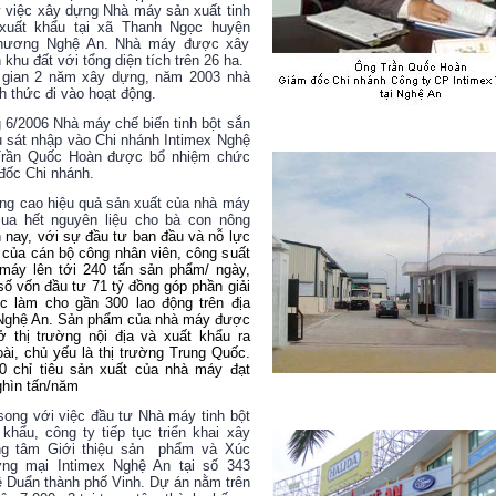
y việc xây dựng Nhà máy sản xuất tinh
xuất khẩu tại xã Thanh Ngọc huyện
hương Nghệ An. Nhà máy được xây
 khu đất với tổng diện tích trên 26 ha.
 gian 2 năm xây dựng, năm 2003 nhà
h thức đi vào hoạt động.
 6/2006 Nhà máy chế biến tinh bột sắn
u sát nhập vào Chi nhánh Intimex Nghệ
Trần Quốc Hoàn được bổ nhiệm chức
đốc Chi nhánh.
ng cao hiệu quả sản xuất của nhà máy
ua hết nguyên liệu cho bà con nông
nay, với sự đầu tư ban đầu và nỗ lực
 của cán bộ công nhân viên, công suất
máy lên tới 240 tấn sản phẩm/ ngày,
số vốn đầu tư 71 tỷ đồng góp phần giải
ệc làm cho gần 300 lao động trên địa
 Nghệ An. Sản phẩm của nhà máy được
 ở thị trường nội địa và xuất khẩu ra
ài, chủ yếu là thị trường Trung Quốc.
 chỉ tiêu sản xuất của nhà máy đạt
ghìn tấn/năm
song với việc đầu tư
Nhà máy tinh bột
khẩu, công ty tiếp tục triển khai xây
ng tâm Giới thiệu sản phẩm và Xúc
ơng mại Intimex Nghệ An tại số 343
 Duẩn thành phố Vinh. Dự án nằm trên