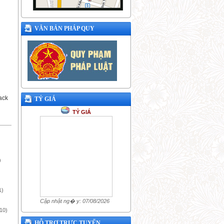
VĂN BẢN PHÁP QUY
ack
TỶ GIÁ
TỶ GIÁ
)
1)
Cập nhật ng� y: 07/08/2026
10)
HỖ TRỢ TRỰC TUYẾN