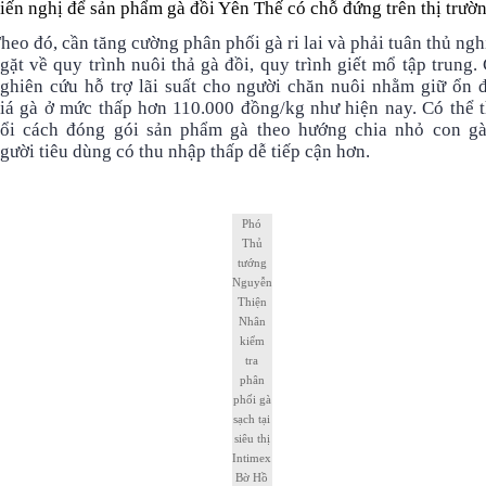
iến nghị để sản phẩm gà đồi Yên Thế có chỗ đứng trên thị trườn
heo đó, cần tăng cường phân phối gà ri lai và phải tuân thủ ng
gặt về quy trình nuôi thả gà đồi, quy trình giết mổ tập trung.
ghiên cứu hỗ trợ lãi suất cho người chăn nuôi nhằm giữ ổn 
iá gà ở mức thấp hơn 110.000 đồng/kg như hiện nay. Có thể 
ổi cách đóng gói sản phẩm gà theo hướng chia nhỏ con g
gười tiêu dùng có thu nhập thấp dễ tiếp cận hơn.
Phó
Thủ
tướng
Nguyễn
Thiện
Nhân
kiểm
tra
phân
phối gà
sạch tại
siêu thị
Intimex
Bờ Hồ