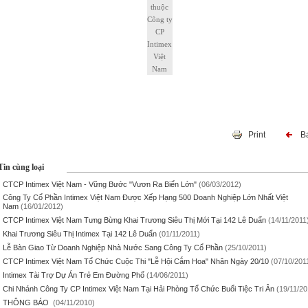
thuộc
Công ty
CP
Intimex
Việt
Nam
Print
B
Tin cùng loại
CTCP Intimex Việt Nam - Vững Bước "vươn Ra Biển Lớn"
(06/03/2012)
Công Ty Cổ Phần Intimex Việt Nam Được Xếp Hạng 500 Doanh Nghiệp Lớn Nhất Việt
Nam
(16/01/2012)
CTCP Intimex Việt Nam Tưng Bừng Khai Trương Siêu Thị Mới Tại 142 Lê Duẩn
(14/11/2011
Khai Trương Siêu Thị Intimex Tại 142 Lê Duẩn
(01/11/2011)
Lễ Bàn Giao Từ Doanh Nghiệp Nhà Nước Sang Công Ty Cổ Phần
(25/10/2011)
CTCP Intimex Việt Nam Tổ Chức Cuộc Thi "Lễ Hội Cắm Hoa" Nhân Ngày 20/10
(07/10/201
Intimex Tài Trợ Dự Án Trẻ Em Đường Phố
(14/06/2011)
Chi Nhánh Công Ty CP Intimex Việt Nam Tại Hải Phòng Tổ Chức Buổi Tiệc Tri Ân
(19/11/20
THÔNG BÁO
(04/11/2010)