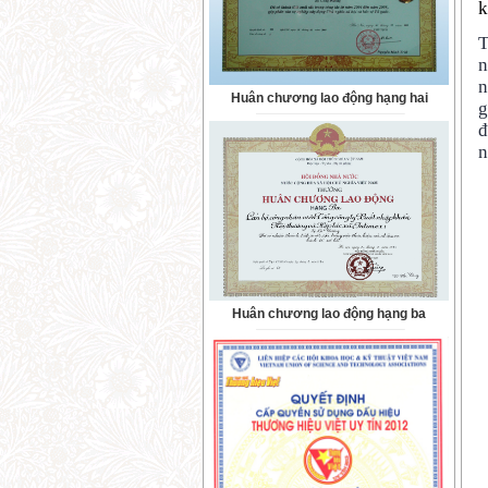
k
T
n
n
Huân chương lao động hạng hai
g
đ
n
Huân chương lao động hạng ba