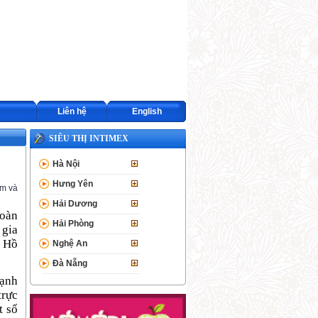
Liên hệ
English
SIÊU THỊ INTIMEX
Hà Nội
Hưng Yên
ăm và
Hải Dương
oàn
Hải Phòng
 gia
ờ Hồ
Nghệ An
Đà Nẵng
Hạnh
trực
t số