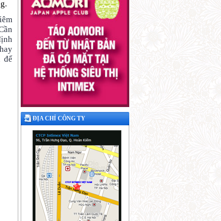
g.
hiêm
 Cần
định
thay
à để
ĐỊA CHỈ CÔNG TY