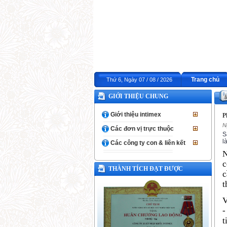
Trang chủ
Thứ 6, Ngày 07 / 08 / 2026
GIỚI THIỆU CHUNG
Giới thiệu intimex
P
N
Các đơn vị trực thuộc
S
l
Các công ty con & liên kết
N
c
THÀNH TÍCH ĐẠT ĐƯỢC
c
t
V
-
t