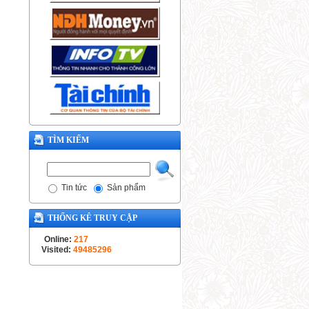
TÌM KIẾM
Tin tức
Sản phẩm
THỐNG KÊ TRUY CẬP
Online:
217
Visited:
49485296