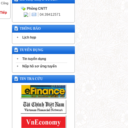
ộ Công
Phòng CNTT
Tiếp
04.39412571
THÔNG BÁO
+
Lịch họp
TUYỂN DỤNG
+
Tin tuyển dụng
+
Nộp hồ sơ ứng tuyển
TIN TRA CỨU