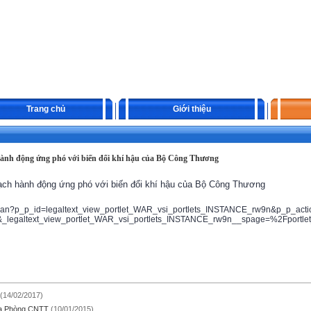
Trang chủ
Giới thiệu
hành động ứng phó với biến đổi khí hậu của Bộ Công Thương
ạch hành động ứng phó với biến đổi khí hậu của Bộ Công Thương
vanban?p_p_id=legaltext_view_portlet_WAR_vsi_portlets_INSTANCE_rw9n&p_p_a
legaltext_view_portlet_WAR_vsi_portlets_INSTANCE_rw9n__spage=%2Fportlet_
(14/02/2017)
ủa Phòng CNTT
(10/01/2015)