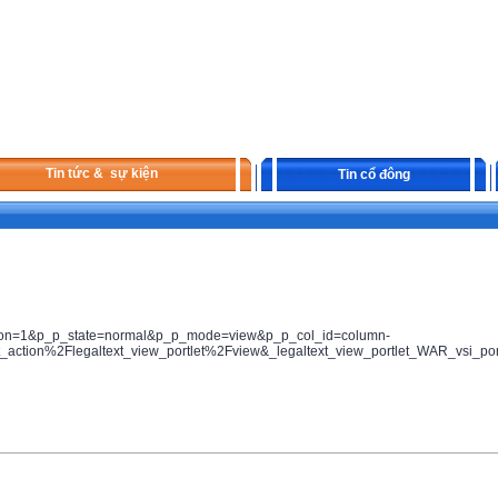
Tin tức & sự kiện
Tin cổ đông
ction=1&p_p_state=normal&p_p_mode=view&p_p_col_id=column-
action%2Flegaltext_view_portlet%2Fview&_legaltext_view_portlet_WAR_vsi_po