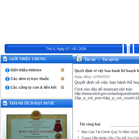
Thứ 6, Ngày 07 / 08 / 2026
GIỚI THIỆU CHUNG
Tin tức
Tin nội bộ
>>
Giới thiệu intimex
Quyết định về việc ban hành Kế hoạch 
Ngày đăng: 12/08/2010
Các đơn vị trực thuộc
Quyết định về việc ban hành Kế ho
Các công ty con & liên kết
Click vào đây để dowload văn bản
http://www.moit.gov.vn/web/guest/
2&p_p_col_pos=0&p_p_col_count=1&_
THÀNH TÍCH ĐẠT ĐƯỢC
Tin cùng loại
Báo Cáo Tài Chính Quý IV Năm 2016
Trang Tiếp Nhận Yêu Cầu Hỗ Trợ C