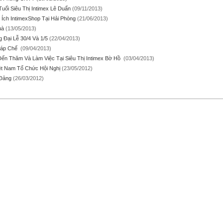
uổi Siêu Thị Intimex Lê Duẩn
(09/11/2013)
Ích IntimexShop Tại Hải Phòng
(21/06/2013)
uà
(13/05/2013)
Đại Lễ 30/4 Và 1/5
(22/04/2013)
háp Chế
(09/04/2013)
ến Thăm Và Làm Việc Tại Siêu Thị Intimex Bờ Hồ
(03/04/2013)
ệt Nam Tổ Chức Hội Nghị
(23/05/2012)
 Đảng
(26/03/2012)