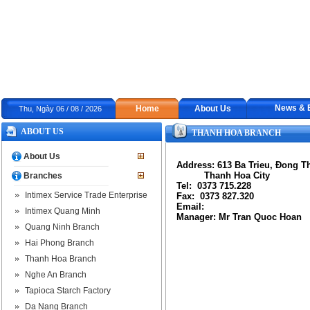
News & 
Home
About Us
Thu, Ngày 06 / 08 / 2026
ABOUT US
THANH HOA BRANCH
About Us
Address: 613 Ba Trieu, Đong T
Thanh Hoa City
Branches
Tel: 0373 715.228
Intimex Service Trade Enterprise
Fax: 0373 827.320
Email:
Intimex Quang Minh
Manager
: Mr Tran Quoc Hoan
Quang Ninh Branch
Hai Phong Branch
Thanh Hoa Branch
Nghe An Branch
Tapioca Starch Factory
Da Nang Branch