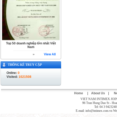
Top 50 doanh nghiệp lớn nhất Việt
Nam
View All
THỐNG KÊ TRUY CẬP
Online:
0
Visited:
1021508
Home
|
About Us
|
N
VIET NAM INTIMEX JO
96 Tran Hung Dao St - Hoan
Tel: 04 3 9423240
E-mail: info@intimex.com.vn We