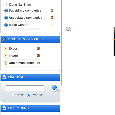
Dong Nai Branch
Subsidiary companies
Associated companies
Trade Center
PRODUCTS - SERVICES
Export
Import
Other Productions
TÌM KIẾM
News
Product
TUYỂN DỤNG