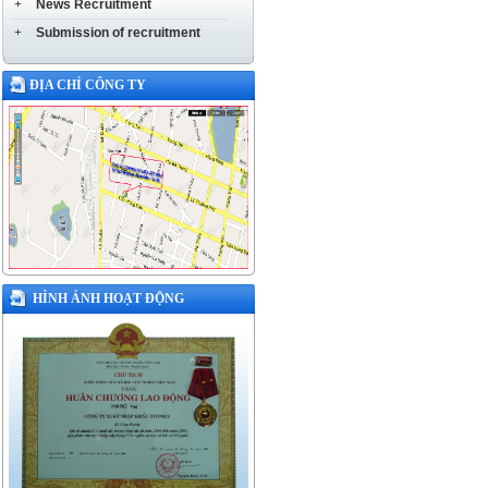
+
News Recruitment
+
Submission of recruitment
ĐỊA CHỈ CÔNG TY
HÌNH ẢNH HOẠT ĐỘNG