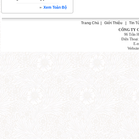
Xem Toàn Bộ
Trang Chủ
|
Giới Thiệu
|
Tin T
CÔNG TY 
96 Trần 
Điện Thoại
E-m
Websit