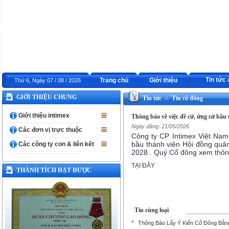
Tin tức
Trang chủ
Giới thiệu
Thứ 6, Ngày 07 / 08 / 2026
GIỚI THIỆU CHUNG
Tin tức
Tin cổ đông
>>
Giới thiệu intimex
Thông báo về việc đề cử, ứng cử bầu 
Ngày đăng: 21/05/2026
Các đơn vị trực thuộc
Công ty CP Intimex Việt Nam
bầu thành viên Hội đồng quản 
Các công ty con & liên kết
2028 . Quý Cổ đông xem thông t
TẠI ĐÂY
THÀNH TÍCH ĐẠT ĐƯỢC
Tin cùng loại
Thông Báo Lấy Ý Kiến Cổ Đông Bằn