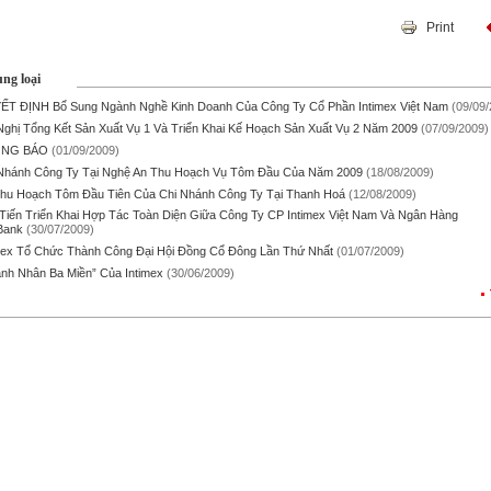
Print
ùng loại
T ĐỊNH Bổ Sung Ngành Nghề Kinh Doanh Của Công Ty Cổ Phần Intimex Việt Nam
(09/09/
Nghị Tổng Kết Sản Xuất Vụ 1 Và Triển Khai Kế Hoạch Sản Xuất Vụ 2 Năm 2009
(07/09/2009)
NG BÁO
(01/09/2009)
Nhánh Công Ty Tại Nghệ An Thu Hoạch Vụ Tôm Đầu Của Năm 2009
(18/08/2009)
hu Hoạch Tôm Đầu Tiên Của Chi Nhánh Công Ty Tại Thanh Hoá
(12/08/2009)
Tiến Triển Khai Hợp Tác Toàn Diện Giữa Công Ty CP Intimex Việt Nam Và Ngân Hàng
Bank
(30/07/2009)
mex Tổ Chức Thành Công Đại Hội Đồng Cổ Đông Lần Thứ Nhất
(01/07/2009)
nh Nhân Ba Miền” Của Intimex
(30/06/2009)