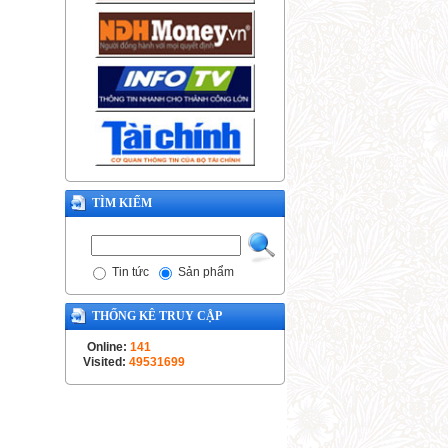
TÌM KIẾM
Tin tức
Sản phẩm
THỐNG KÊ TRUY CẬP
Online:
141
Visited:
49531699