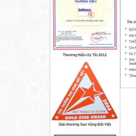
Tin c
QUYẾ
Hội 
THÔ
Chi 
Vụ T
Thương Hiệu Uy Tín 2012
Xúc 
Sea
Inti
“Doa
Giải thưởng Sao Vàng Đất Việt