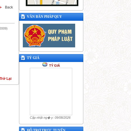
Back
VĂN BẢN PHÁP QUY
2009)
TỶ GIÁ
TỶ GIÁ
Trở Lại
Cập nhật ng� y: 09/08/2026
HỖ TRỢ TRỰC TUYẾN