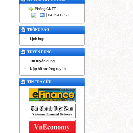
Phòng CNTT
04.39412571
THÔNG BÁO
+
Lịch họp
TUYỂN DỤNG
+
Tin tuyển dụng
+
Nộp hồ sơ ứng tuyển
TIN TRA CỨU