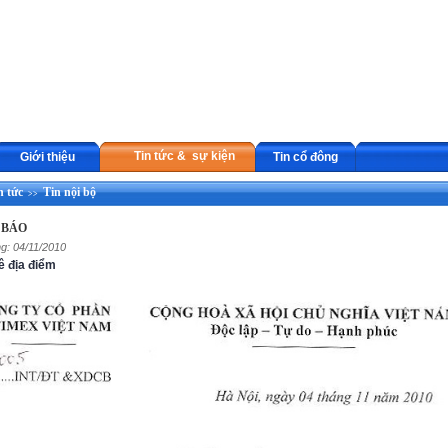
Tin tức & sự kiện
Giới thiệu
Tin cổ đông
n tức
Tin nội bộ
>>
 BÁO
g: 04/11/2010
ê địa điểm