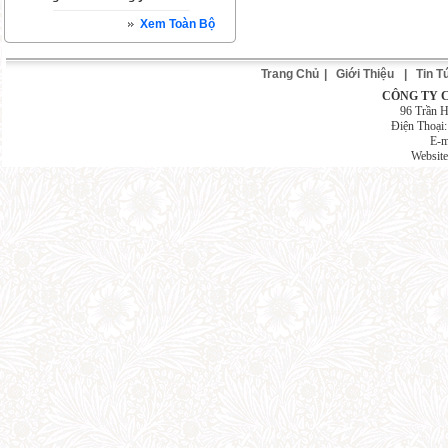
Xem Toàn Bộ
Trang Chủ
|
Giới Thiệu
|
Tin T
CÔNG TY 
96 Trần 
Điện Thoại
E-m
Websit