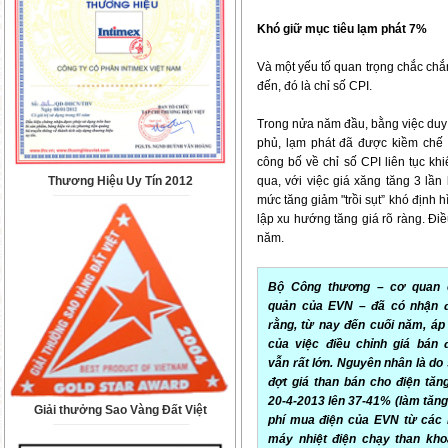
Khó giữ mục tiêu lạm phát 7%
Và một yếu tố quan trọng chắc chắ
đến, đó là chỉ số CPI.
Trong nửa năm đầu, bằng việc duy 
phủ, lạm phát đã được kiềm chế
công bố về chỉ số CPI liên tục kh
Thương Hiệu Uy Tín 2012
qua, với việc giá xăng tăng 3 lần
mức tăng giảm "trồi sụt” khó định 
lập xu hướng tăng giá rõ ràng. Đi
năm.
Bộ Công thương – cơ quan 
quản của EVN – đã có nhận đ
rằng, từ nay đến cuối năm, áp
của việc điều chỉnh giá bán 
vẫn rất lớn. Nguyên nhân là do
đợt giá than bán cho điện tăn
20-4-2013 lên 37-41% (làm tăng
Giải thưởng Sao Vàng Đất Việt
phí mua điện của EVN từ các
máy nhiệt điện chạy than kh