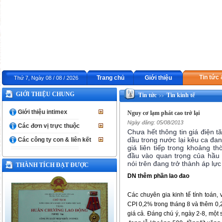
Tin tức
Trang chủ
Giới thiệu
Thứ 7, Ngày 08 / 08 / 2026
GIỚI THIỆU CHUNG
Tin tức
Tin kinh tế
>>
Giới thiệu intimex
Nguy cơ lạm phát cao trở lại
Ngày đăng: 05/08/2013
Các đơn vị trực thuộc
Chưa hết thông tin giá điện 
dầu trong nước lại kêu ca đang
Các công ty con & liên kết
giá liên tiếp trong khoảng t
đầu vào quan trọng của hầu h
nói trên đang trở thành áp lự
THÀNH TÍCH ĐẠT ĐƯỢC
DN thêm phần lao đao
Các chuyên gia kinh tế tính toán,
CPI 0,2% trong tháng 8 và thêm 0,2
giá cả. Đáng chú ý, ngày 2-8, một 