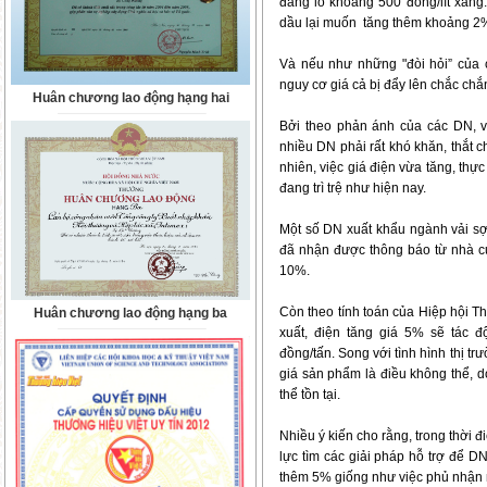
đang lỗ khoảng 500 đồng/lít xăng
dầu lại muốn tăng thêm khoảng 2
Và nếu như những "đòi hỏi” của 
nguy cơ giá cả bị đẩy lên chắc chắ
Huân chương lao động hạng hai
Bởi theo phản ánh của các DN, vi
nhiều DN phải rất khó khăn, thắt c
nhiên, việc giá điện vừa tăng, thự
đang trì trệ như hiện nay.
Một số DN xuất khẩu ngành vải sợi
đã nhận được thông báo từ nhà cu
10%.
Còn theo tính toán của Hiệp hội T
Huân chương lao động hạng ba
xuất, điện tăng giá 5% sẽ tác 
đồng/tấn. Song với tình hình thị tr
giá sản phẩm là điều không thể, d
thể tồn tại.
Nhiều ý kiến cho rằng, trong thời 
lực tìm các giải pháp hỗ trợ để DN
thêm 5% giống như việc phủ nhận m