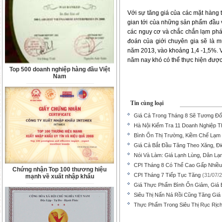
Với sự tăng giá của các mặt hàng t
gian tới của những sản phẩm đầu v
các nguy cơ và chắc chắn lạm phá
đoán của giới chuyên gia sẽ là m
năm 2013, vào khoảng 1,4 -1,5%. 
năm nay khó có thể thực hiện được
Top 500 doanh nghiệp hàng đầu Việt
Nam
Tin cùng loại
Giá Cả Trong Tháng 8 Sẽ Tương Đố
Hà Nội Kiểm Tra 11 Doanh Nghiệp T
Bình Ổn Thị Trường, Kiềm Chế Lạm
Giá Cả Bắt Đầu Tăng Theo Xăng, Đi
Nói Và Làm: Giá Lạnh Lùng, Dân Lạ
CPI Tháng 8 Có Thể Cao Gấp Nhiều
Chứng nhận Top 100 thương hiệu
CPI Tháng 7 Tiếp Tục Tăng
(31/07/
mạnh về xuất nhập khẩu
Giá Thực Phẩm Bình Ổn Giảm, Giá 
Siêu Thị Nấn Ná Rồi Cũng Tăng Giá
Thực Phẩm Trong Siêu Thị Rục Rịc