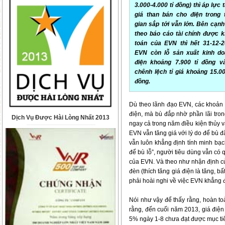
3.000-4.000 tỉ đồng) thì áp lực 
giá than bán cho điện trong 
gian sắp tới vẫn lớn. Bên cạnh
theo báo cáo tài chính được 
toán của EVN thì hết 31-12-
EVN còn lỗ sản xuất kinh do
điện khoảng 7.900 tỉ đồng v
chênh lệch tỉ giá khoảng 15.00
đồng.
Dù theo lãnh đạo EVN, các khoản 
điện, mà bù đắp nhờ phần lãi trong
Dịch Vụ Được Hài Lòng Nhất 2013
ngay cả trong năm điều kiện thủy v
EVN vẫn tăng giá với lý do để bù đ
vẫn luôn khẳng định tính minh bạch
để bù lỗ”, người tiêu dùng vẫn có q
của EVN. Và theo như nhận định c
đèn (thích tăng giá điện là tăng, b
phải hoài nghi về việc EVN khẳng đ
Nói như vậy để thấy rằng, hoàn to
rằng, đến cuối năm 2013, giá điện 
5% ngày 1-8 chưa đạt được mục ti